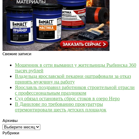
Свежие записи
Мошенник в сети выманил у жительницы Рыбинска 360
тысяч рублей
Владельца ярославской пекарни оштрафовали за отказ
принять мужчину на работу
Ярославль поздравил работников строительной отрасли
с профессиональным праздником
Суд обязал остановить сброс стоков в озеро Неро
В Данилове по требованию прокуратуры
отремонтировали шесть детских площадок
Архивы
Архивы
Рубрики