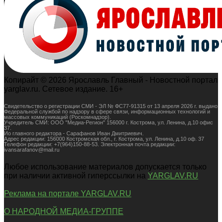
Копирайт © 2026 Ярославль Главный - Новостной портал
yarglav.ru. Сетевое издание. 16+
Свидетельство о регистрации СМИ - ЭЛ № ФС77-91315 от 13 апреля 2026 г. выдано
Федеральной службой по надзору в сфере связи, информационных технологий и
массовых коммуникаций (Роскомнадзор).
Учредитель СМИ: ООО "Медиа-Регион" 156000 г. Кострома, ул. Ленина, д.10 офис
37.
Ио главного редактора - Сарафанов Иван Дмитриевич.
Адрес редакции: 156000 Костромская обл., г. Кострома, ул. Ленина, д.10 оф. 37
Телефон редакции: +7(964)150-88-53. Электронная почта редакции:
ivansarafanov@mail.ru
Любое использование материалов допускается только
при наличии активной гиперссылки на
YARGLAV.RU
Реклама на портале YARGLAV.RU
О НАРОДНОЙ МЕДИА-ГРУППЕ