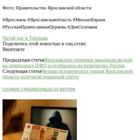
Фото: Правительство Ярославской области
#Ярославль #Ярославскаяобласть #МихаилЕвраев
#РусскаяПравославнаяЦерковь #ДниСоловков
Читай нас в Telegram
Поделитесь этой новостью в соц.сетях:
Вконтакте
Предыдущая статья
Ярославские гиревики завоевали медали
на чемпионате ЦФО и отобрались на первенство России
Следующая статья
Четыре исторических здания Ярославской
области получили охранный статус
СХОЖИЕ СТАТЬИ
БОЛЬШЕ ОТ АВТОРА