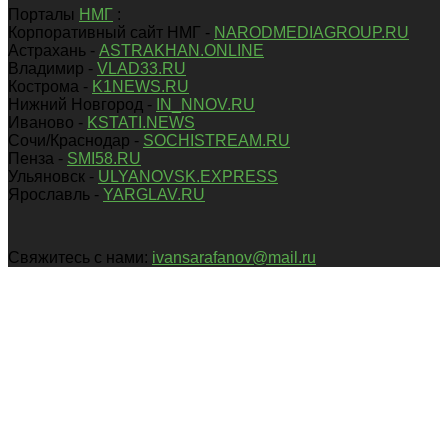
Порталы
НМГ
:
Корпоративный сайт НМГ -
NARODMEDIAGROUP.RU
Астрахань -
ASTRAKHAN.ONLINE
Владимир -
VLAD33.RU
Кострома -
K1NEWS.RU
Нижний Новгород -
IN_NNOV.RU
Иваново -
KSTATI.NEWS
Сочи/Краснодар -
SOCHISTREAM.RU
Пенза -
SMI58.RU
Ульяновск -
ULYANOVSK.EXPRESS
Ярославль -
YARGLAV.RU
Свяжитесь с нами:
ivansarafanov@mail.ru