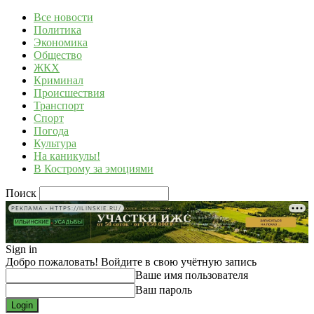
Все новости
Политика
Экономика
Общество
ЖКХ
Криминал
Происшествия
Транспорт
Спорт
Погода
Культура
На каникулы!
В Кострому за эмоциями
Поиск
РЕКЛАМА • HTTPS://ILINSKIE.RU/
Sign in
Добро пожаловать! Войдите в свою учётную запись
Ваше имя пользователя
Ваш пароль