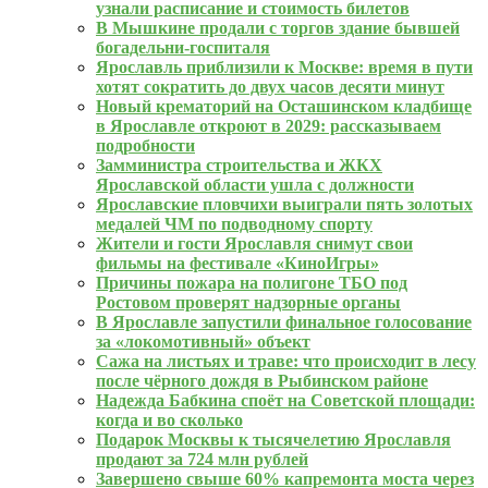
узнали расписание и стоимость билетов
В Мышкине продали с торгов здание бывшей
богадельни-госпиталя
Ярославль приблизили к Москве: время в пути
хотят сократить до двух часов десяти минут
Новый крематорий на Осташинском кладбище
в Ярославле откроют в 2029: рассказываем
подробности
Замминистра строительства и ЖКХ
Ярославской области ушла с должности
Ярославские пловчихи выиграли пять золотых
медалей ЧМ по подводному спорту
Жители и гости Ярославля снимут свои
фильмы на фестивале «КиноИгры»
Причины пожара на полигоне ТБО под
Ростовом проверят надзорные органы
В Ярославле запустили финальное голосование
за «локомотивный» объект
Сажа на листьях и траве: что происходит в лесу
после чёрного дождя в Рыбинском районе
Надежда Бабкина споёт на Советской площади:
когда и во сколько
Подарок Москвы к тысячелетию Ярославля
продают за 724 млн рублей
Завершено свыше 60% капремонта моста через