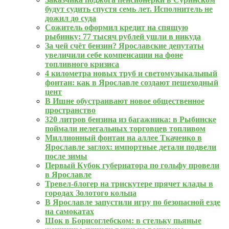
будут судить спустя семь лет. Исполнитель не
дожил до суда
Сожитель оформил кредит на спящую
рыбинку: 77 тысяч рублей ушли в никуда
За чей счёт бензин? Ярославские депутаты
увеличили себе компенсации на фоне
топливного кризиса
4 километра новых труб и светомузыкальный
фонтан: как в Ярославле создают пешеходный
цент
В Ишне обустраивают новое общественное
пространство
320 литров бензина из багажника: в Рыбинске
поймали нелегальных торговцев топливом
Миллионный фонтан на аллее Ткаченко в
Ярославле заглох: импортные детали подвели
после зимы
Первый Кубок губернатора по гольфу провели
в Ярославле
Тревел-блогер на трискутере прячет клады в
городах Золотого кольца
В Ярославле запустили игру по безопасной езде
на самокатах
Шок в Борисоглебском: в стельку пьяные