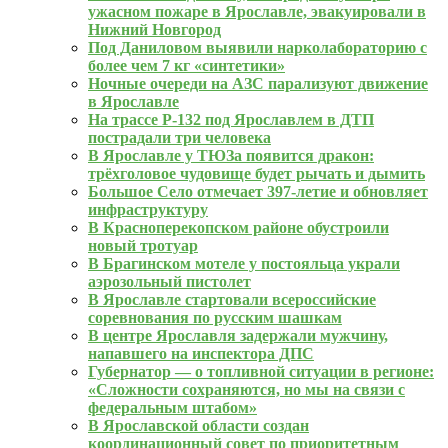
ужасном пожаре в Ярославле, эвакуировали в
Нижний Новгород
Под Даниловом выявили нарколабораторию с
более чем 7 кг «синтетики»
Ночные очереди на АЗС парализуют движение
в Ярославле
На трассе Р-132 под Ярославлем в ДТП
пострадали три человека
В Ярославле у ТЮЗа появится дракон:
трёхголовое чудовище будет рычать и дымить
Большое Село отмечает 397-летие и обновляет
инфраструктуру
В Красноперекопском районе обустроили
новый тротуар
В Брагинском мотеле у постояльца украли
аэрозольный пистолет
В Ярославле стартовали всероссийские
соревнования по русским шашкам
В центре Ярославля задержали мужчину,
напавшего на инспектора ДПС
Губернатор — о топливной ситуации в регионе:
«Сложности сохраняются, но мы на связи с
федеральным штабом»
В Ярославской области создан
координационный совет по приоритетным