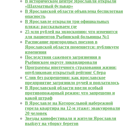
В историческом центре Ярославля открыли
«Шахматный бульвар»
В Ярославской области объявлена беспилотная
опасность
В Ярославле открыли три официальных
пляжа: рассказываем где
25 млн рублей на эндоскопию: что изменится
для пациентов Рыбинской больницы №1
Расписание пригородных поездов в
Ярославской области поменяется: публикуем
изменения
Последствия сажевого загрязнения в
Рыбинском округе ликвидировали
Программы ипотечного страхования жизни:
опубликован открытый рейтинг Сбера
Слив без разрешения: как ярославское
предприятие загрязнило ручей и поплатилось
В Ярославской области ввели особый
противопожарный режим: что запрещено и
какой штраф
В Ярославле на Которосльной набережной
горела квартира на 12-м этаже: эвакуировали
20 человек
Звезды кинофестиваля и жители Ярославля
выйдут на уборку берегов