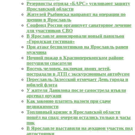
Резервисты отряда «БАРС» усиливают защиту
Ярославской области
Жителей Рыбинска направят на операции по
зрению в Ярославль
Соцфонд России организует санаторное лечение
для участников СВО
В Ярославле анонсировали новый павильон
«Городская гостиная»
При атаке беспилотников на Ярославль ранен
мужчина
Ночной пожар в Красноперекопском районе
потушили спасатели
Восемь человек, включая двоих детей,
пострадали в ДТП с экскурсионным автобусом
Переславль-Залесский отмечает День города и
юбилей флота
У жителя Данилова после самострела изъяли
арсенал оружия
Как законно платить налоги при сдаче
недвижимости
Топливный кризис в Ярославской области
пошёл на спад: очереди остались только в часы
пик
В Ярославле выставили на аукцион участок под
автостоянки