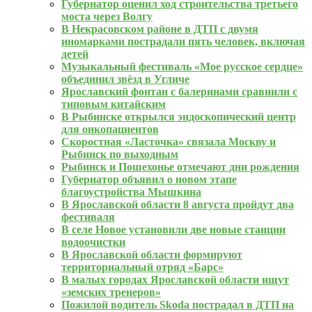
Губернатор оценил ход строительства третьего
моста через Волгу
В Некрасовском районе в ДТП с двумя
иномарками пострадали пять человек, включая
детей
Музыкальный фестиваль «Мое русское сердце»
объединил звёзд в Угличе
Ярославский фонтан с балеринами сравнили с
типовым китайским
В Рыбинске открылся эндоскопический центр
для онкопациентов
Скоростная «Ласточка» связала Москву и
Рыбинск по выходным
Рыбинск и Пошехонье отмечают дни рождения
Губернатор объявил о новом этапе
благоустройства Мышкина
В Ярославской области 8 августа пройдут два
фестиваля
В селе Новое установили две новые станции
водоочистки
В Ярославской области формируют
территориальный отряд «Барс»
В малых городах Ярославской области ищут
«земских тренеров»
Пожилой водитель Skoda пострадал в ДТП на