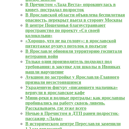
В Пречистом «Лада Веста» опрокинулась в
кювет, пострадал подросток
В Ярославской области объявлена беспилотная
опасность, перекрыт выезд в сторону Москвы
В центре Пошехонья благоустраивают
пространство по проекту «Со своей
колокольни»
«Хорошо, что не на голову»: в ярославской
пятиэтажке рухнул потолок в подъезде
В Ярославле обновили территорию госпиталя
ветеранов войн
Только один производитель подходил под
требования: в закупке для школы в Ивняках
нашли нарушение
Аукцион по застройке у Ярославля-Главного
признали несостоявшимся
Украденную фигуру «писающего мальчика»
вернули в ярославское кафе
Мини-реки и водные преграды: как ярославцы
пробивались на работу сквозь ливень.
Рассказываем, где хуже всего
Ночью в Пречистом в ДТП ранен подросток-
пассажир «Лады»
В историческом центре Переславля заменили
1,2 км теплосетей