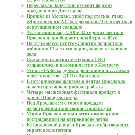
Переславль-Залесский изменит формат
празднования Дня города
Пришёл из Москвы, ушёл под статью: главу
«Ярославского АТП» задержали: Что известно о
коррупционном скандале
Автономный ход, USB и 34 сидячих места: в
Ярославль прибывает новый троллейбус
Не отделаются испугом: против подростков,
избивших 17-летнего парня, завели уголовное
дело
Семьи ярославских ветеранов СВО
отправились в паломничество в Кострому
Угнал «ГАЗель», доехал до полиции и… въехал
в неё: курьёзное ДТП в Ярославле
В историческом флигеле в центре Ярославля
начали противоаварийные работы
Четыре масштабных фестиваля пройдут в
районе Плещеева озера
Под Ярославлем с торгов продадут
недостроенный многоквартирный дом
Мэрия Ярославля выплатит компенсации
пострадавшим на аттракционе детям
В Павловской роще в Ярославле образовались
овраги после потопа