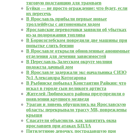
тяговую подстанцию для трамваев
Буйки — не просто ограждение: что будет, если
их пересечь
В Ярославль прибыли первые новые
троллейбусы с автономным ходом
Ярославские перевозчики заявили об убытках
из‑за подорожания топлива
В Борисоглебском повредили две машины при
попытке слить бензин
В Ярославле открыли обновленные анонимные
отделения для лечения зависимостей
В Переславль-Залесском округе молния
подожгла дачный дом
В Ярославле задержали экс-начальника СИЗО
№1 Александра Котогарова
В Рыбинске побывал Константин Райкин: что
искал в городе сын великого артиста
Жителей Любимского района предупредили о
появлении крупного медведя
Ураган и ливень обрушились на Ярославскую
область: перекрывало трассу М8, повреждены
крыши
Спасатели объяснили, как защитить окна
ярославцев при атаках БПЛА
Пятилетнюю девочку, пострадавшую при