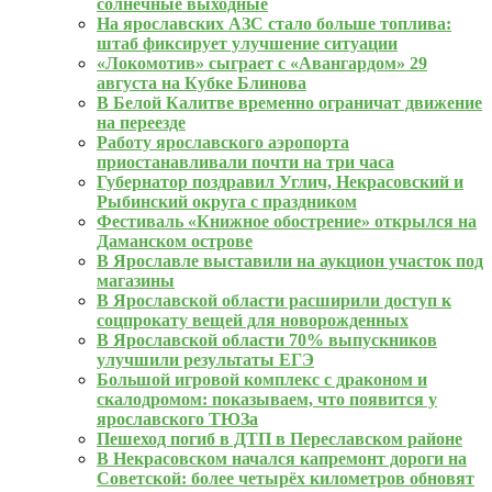
солнечные выходные
На ярославских АЗС стало больше топлива:
штаб фиксирует улучшение ситуации
«Локомотив» сыграет с «Авангардом» 29
августа на Кубке Блинова
В Белой Калитве временно ограничат движение
на переезде
Работу ярославского аэропорта
приостанавливали почти на три часа
Губернатор поздравил Углич, Некрасовский и
Рыбинский округа с праздником
Фестиваль «Книжное обострение» открылся на
Даманском острове
В Ярославле выставили на аукцион участок под
магазины
В Ярославской области расширили доступ к
соцпрокату вещей для новорожденных
В Ярославской области 70% выпускников
улучшили результаты ЕГЭ
Большой игровой комплекс с драконом и
скалодромом: показываем, что появится у
ярославского ТЮЗа
Пешеход погиб в ДТП в Переславском районе
В Некрасовском начался капремонт дороги на
Советской: более четырёх километров обновят