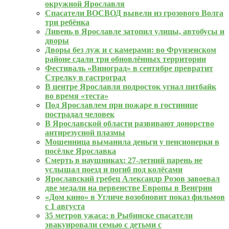
окружной Ярославля
Спасатели ВОСВОД вывели из грозового Волга
три ребёнка
Ливень в Ярославле затопил улицы, автобусы и
дворы
Дворы без луж и с камерами: во Фрунзенском
районе сдали три обновлённых территории
Фестиваль «Виноград» в сентябре превратит
Стрелку в гастроград
В центре Ярославля подросток угнал питбайк
во время «теста»
Под Ярославлем при пожаре в гостинице
пострадал человек
В Ярославской области развивают донорство
антирезусной плазмы
Мошенница выманила деньги у пенсионерки в
посёлке Ярославка
Смерть в наушниках: 27-летний парень не
услышал поезд и погиб под колёсами
Ярославский гребец Александр Розов завоевал
две медали на первенстве Европы в Венгрии
«Дом кино» в Угличе возобновит показ фильмов
с 1 августа
35 метров ужаса: в Рыбинске спасатели
эвакуировали семью с детьми с