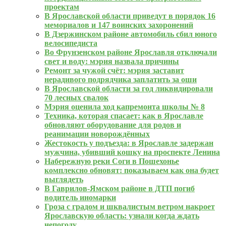
проектам
В Ярославской области приведут в порядок 16
мемориалов и 147 воинских захоронений
В Дзержинском районе автомобиль сбил юного
велосипедиста
Во Фрунзенском районе Ярославля отключали
свет и воду: мэрия назвала причины
Ремонт за чужой счёт: мэрия заставит
нерадивого подрядчика заплатить за оши
В Ярославской области за год ликвидировали
70 лесных свалок
Мэрия оценила ход капремонта школы № 8
Техника, которая спасает: как в Ярославле
обновляют оборудование для родов и
реанимации новорождённых
Жестокость у подъезда: в Ярославле задержан
мужчина, убивший кошку на проспекте Ленина
Набережную реки Соги в Пошехонье
комплексно обновят: показываем как она будет
выглядеть
В Гаврилов-Ямском районе в ДТП погиб
водитель иномарки
Гроза с градом и шквалистым ветром накроет
Ярославскую область: узнали когда ждать
непогоду