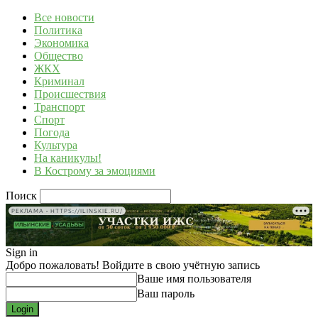
Все новости
Политика
Экономика
Общество
ЖКХ
Криминал
Происшествия
Транспорт
Спорт
Погода
Культура
На каникулы!
В Кострому за эмоциями
Поиск
РЕКЛАМА • HTTPS://ILINSKIE.RU/
Sign in
Добро пожаловать! Войдите в свою учётную запись
Ваше имя пользователя
Ваш пароль