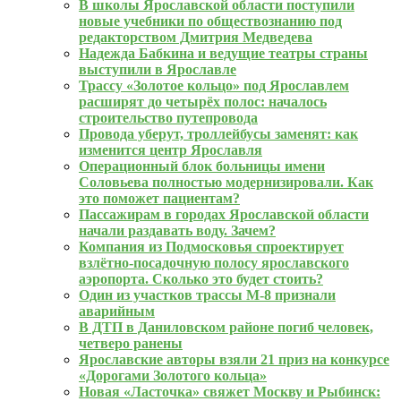
В школы Ярославской области поступили
новые учебники по обществознанию под
редакторством Дмитрия Медведева
Надежда Бабкина и ведущие театры страны
выступили в Ярославле
Трассу «Золотое кольцо» под Ярославлем
расширят до четырёх полос: началось
строительство путепровода
Провода уберут, троллейбусы заменят: как
изменится центр Ярославля
Операционный блок больницы имени
Соловьева полностью модернизировали. Как
это поможет пациентам?
Пассажирам в городах Ярославской области
начали раздавать воду. Зачем?
Компания из Подмосковья спроектирует
взлётно‑посадочную полосу ярославского
аэропорта. Сколько это будет стоить?
Один из участков трассы М‑8 признали
аварийным
В ДТП в Даниловском районе погиб человек,
четверо ранены
Ярославские авторы взяли 21 приз на конкурсе
«Дорогами Золотого кольца»
Новая «Ласточка» свяжет Москву и Рыбинск: