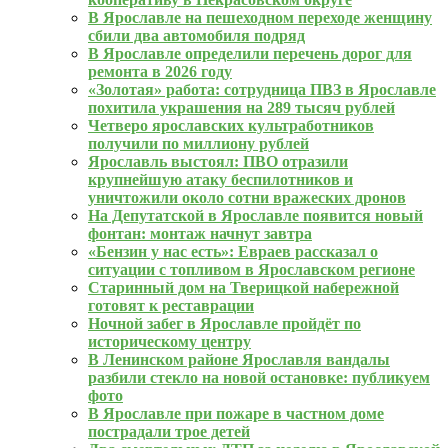
В Ярославле на пешеходном переходе женщину
сбили два автомобиля подряд
В Ярославле определили перечень дорог для
ремонта в 2026 году
«Золотая» работа: сотрудница ПВЗ в Ярославле
похитила украшения на 289 тысяч рублей
Четверо ярославских культработников
получили по миллиону рублей
Ярославль выстоял: ПВО отразили
крупнейшую атаку беспилотников и
уничтожили около сотни вражеских дронов
На Депутатской в Ярославле появится новый
фонтан: монтаж начнут завтра
«Бензин у нас есть»: Евраев рассказал о
ситуации с топливом в Ярославском регионе
Старинный дом на Тверицкой набережной
готовят к реставрации
Ночной забег в Ярославле пройдёт по
историческому центру
В Ленинском районе Ярославля вандалы
разбили стекло на новой остановке: публикуем
фото
В Ярославле при пожаре в частном доме
пострадали трое детей