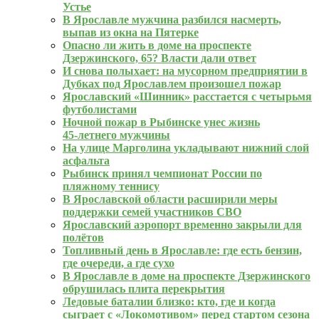
Устье
В Ярославле мужчина разбился насмерть,
выпав из окна на Пятерке
Опасно ли жить в доме на проспекте
Дзержинского, 65? Власти дали ответ
И снова полыхает: на мусорном предприятии в
Дубках под Ярославлем произошел пожар
Ярославский «Шинник» расстается с четырьмя
футболистами
Ночной пожар в Рыбинске унес жизнь
45‑летнего мужчины
На улице Марголина укладывают нижний слой
асфальта
Рыбинск принял чемпионат России по
пляжному теннису
В Ярославской области расширили меры
поддержки семей участников СВО
Ярославский аэропорт временно закрыли для
полётов
Топливный день в Ярославле: где есть бензин,
где очереди, а где сухо
В Ярославле в доме на проспекте Дзержинского
обрушилась плита перекрытия
Ледовые баталии близко: кто, где и когда
сыграет с «Локомотивом» перед стартом сезона