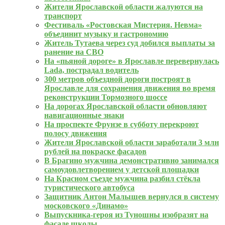
Жители Ярославской области жалуются на
транспорт
Фестиваль «Ростовская Мистерия. Невма»
объединит музыку и гастрономию
Житель Тутаева через суд добился выплаты за
ранение на СВО
На «пьяной дороге» в Ярославле перевернулась
Lada, пострадал водитель
300 метров объездной дороги построят в
Ярославле для сохранения движения во время
реконструкции Тормозного шоссе
На дорогах Ярославской области обновляют
навигационные знаки
На проспекте Фрунзе в субботу перекроют
полосу движения
Жители Ярославской области заработали 3 млн
рублей на покраске фасадов
В Брагино мужчина демонстративно занимался
самоудовлетворением у детской площадки
На Красном съезде мужчина разбил стёкла
туристического автобуса
Защитник Антон Малышев вернулся в систему
московского «Динамо»
Выпускника‑героя из Туношны изобразят на
фасаде школы