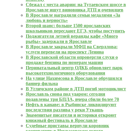
Сбежал с места аварии: на Тутаевском шоссе в
Ярославле ищут виновника ДТП и очевидцев
В Ярославле наградили семьи медалями «За
любовь и верность»
Второй шанс: больше 1500 ярославских
школьников пересдают ЕГЭ, чтобы поступить
Поджигателя летней веранды кафе «Много
рыбы» задержали в Ярославле
В Ярославле закрыли МФЦ на Свердлова:
услуги перевели на проспект Ленина
В Ярославской области опровергли слухи о
продаже бензина по номерам машин
Перинатальный центр ОДКБ обновляет парк
высокотехнологичного оборудования
На улице Нахимсона в Ярославле обрушился
баннер фильма
В Угличском районе в ДТП погиб мотоциклист
Ярославль снова под ударом: сегодня
подавлены три БПЛА, вчера сбили более 70
Нефть в канаве: в Рыбинске ликвидируют
последствия разлива у реки Уткашь
Знаменитые писатели и историки откроют
книжный фестиваль в Ярославле
Судебные приставы вернули коровник
кооперативу в Некрасовском округе