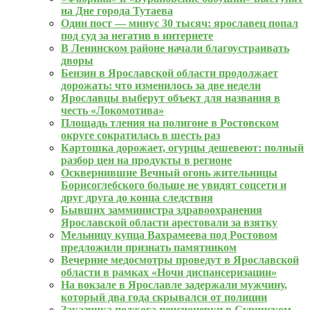
на Дне города Тутаева
Один пост — минус 30 тысяч: ярославец попал
под суд за негатив в интернете
В Ленинском районе начали благоустраивать
дворы
Бензин в Ярославской области продолжает
дорожать: что изменилось за две недели
Ярославцы выберут объект для названия в
честь «Локомотива»
Площадь тления на полигоне в Ростовском
округе сократилась в шесть раз
Картошка дорожает, огурцы дешевеют: полный
разбор цен на продукты в регионе
Осквернившие Вечный огонь жительницы
Борисоглебского больше не увидят соцсети и
друг друга до конца следствия
Бывших замминистра здравоохранения
Ярославской области арестовали за взятку
Мельницу купца Вахрамеева под Ростовом
предложили признать памятником
Вечерние медосмотры проведут в Ярославской
области в рамках «Ночи диспансеризации»
На вокзале в Ярославле задержали мужчину,
который два года скрывался от полиции
Заказчика поджога пенсионерки в Суринском