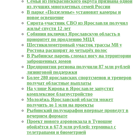
Семья из Некрасовского округа признана одной
из лучших многодетных семей России
В парке «Подзеленье» установят камеры и
новое освещение
Сирота-участник СВО из Ярославля получил
жильё спустя 12 лет
Собянин включил Ярославскую область в
приоритет по продлению МЦД
Шестикилометровый участок трассы М8 у
Ростова расширят до четырёх полос
В Рыбинске парень сломал ногу на территории
заброшенных домов
Предприятия региона получили 87 млн рублей
лизинговой поддержки
Более 280 ярославских спортсменов и тренеров
получат областные выплаты
На улице Кирова в Ярославле запустят
комплексное благоустройство
Молодёжь Ярославской области может
получить до 1 млн на проекты
Рыбинский полумарафон впервые проведут в
вечернем формате
Проект нового аэровокзала в Туношне
обойдётся в 67,9 млн рублей: терминал с
телетрапами и биометрией