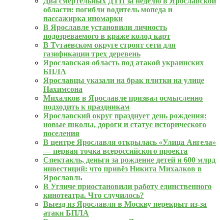
Два смертельных ДТП за неделю в Ярославской
области: погибли водитель мопеда и
пассажирка иномарки
В Ярославле установили личность
подозреваемого в краже колод карт
В Тутаевском округе строят сети для
газификации трех деревень
Ярославская область под атакой украинских
БПЛА
Ярославцы указали на брак плитки на улице
Нахимсона
Михалков в Ярославле призвал осмысленно
подходить к праздникам
Ярославский округ празднует день рождения:
новые школы, дороги и статус исторического
поселения
В центре Ярославля открылась «Улица Ангела»
— первая точка всероссийского проекта
Спектакль, деньги за рождение детей и 600 млрд
инвестиций: что привёз Никита Михалков в
Ярославль
В Угличе приостановили работу единственного
кинотеатра. Что случилось?
Выезд из Ярославля в Москву перекрыт из-за
атаки БПЛА