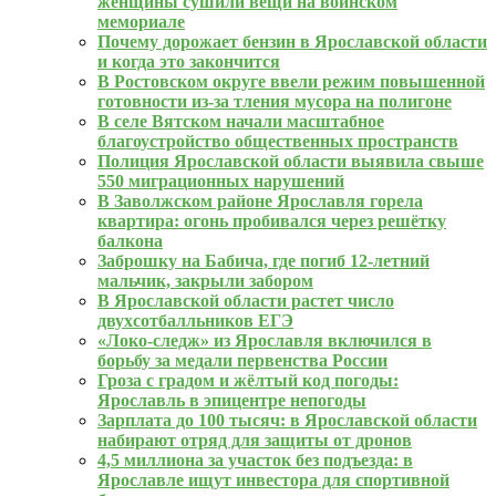
женщины сушили вещи на воинском
мемориале
Почему дорожает бензин в Ярославской области
и когда это закончится
В Ростовском округе ввели режим повышенной
готовности из-за тления мусора на полигоне
В селе Вятском начали масштабное
благоустройство общественных пространств
Полиция Ярославской области выявила свыше
550 миграционных нарушений
В Заволжском районе Ярославля горела
квартира: огонь пробивался через решётку
балкона
Заброшку на Бабича, где погиб 12-летний
мальчик, закрыли забором
В Ярославской области растет число
двухсотбалльников ЕГЭ
«Локо-следж» из Ярославля включился в
борьбу за медали первенства России
Гроза с градом и жёлтый код погоды:
Ярославль в эпицентре непогоды
Зарплата до 100 тысяч: в Ярославской области
набирают отряд для защиты от дронов
4,5 миллиона за участок без подъезда: в
Ярославле ищут инвестора для спортивной