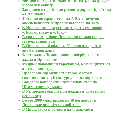
Ночной пожар у Волковского театра: на фасаде
загорелся баннер
Завершен второй этап ремонта дороги Брейтова
– Станилово
Топливо возвращается на АЗС: за неделю
обеспеченность заправок выросла на 35%
В Ярославле 2 августа чествуют чемпионов
«Локомотива» и «Локо»
В спальном районе Ярославля ночью сгорел
заброшенный дом
В Ярославской области 20 июля ожидается
аномальная жара
Фестиваль «Лимон» вновь соберёт любителей
джаза в Ярославле
Медики напомнили горожанам, как защититься
от теплового удара
Ярославль удерживает второе место в
голосовании за «Культурную столицу России
Вандалы повредили шахматный стол на
Шахматном бульваре
В Угличском округе при пожаре в доме погиб
пенсионер
Более 2000 участников из 49 регионов: в
Ярославле прошёл ночной забег
В Ярославскую область идут жаркие и