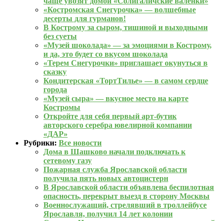
чаще увозят домой «Солигаличские валенки»
«Костромская Снегурочка» — волшебные
десерты для гурманов!
В Кострому за сыром, тишиной и выходными
без суеты
«Музей шоколада» — за эмоциями в Кострому,
и да, это будет со вкусом шоколада
«Терем Снегурочки» приглашает окунуться в
сказку
Кондитерская «ТортТилье» — в самом сердце
города
«Музей сыра» — вкусное место на карте
Костромы
Откройте для себя первый арт-бутик
авторского серебра ювелирной компании
«ДАР»
Рубрики:
Все новости
Дома в Шашково начали подключать к
сетевому газу
Пожарная служба Ярославской области
получила пять новых автоцистерн
В Ярославской области объявлена беспилотная
опасность, перекрыт выезд в сторону Москвы
Военнослужащий, стрелявший в троллейбусе
Ярославля, получил 14 лет колонии