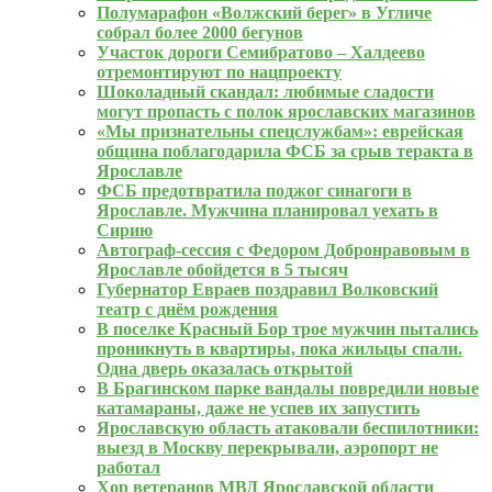
Полумарафон «Волжский берег» в Угличе
собрал более 2000 бегунов
Участок дороги Семибратово – Халдеево
отремонтируют по нацпроекту
Шоколадный скандал: любимые сладости
могут пропасть с полок ярославских магазинов
«Мы признательны спецслужбам»: еврейская
община поблагодарила ФСБ за срыв теракта в
Ярославле
ФСБ предотвратила поджог синагоги в
Ярославле. Мужчина планировал уехать в
Сирию
Автограф-сессия с Федором Добронравовым в
Ярославле обойдется в 5 тысяч
Губернатор Евраев поздравил Волковский
театр с днём рождения
В поселке Красный Бор трое мужчин пытались
проникнуть в квартиры, пока жильцы спали.
Одна дверь оказалась открытой
В Брагинском парке вандалы повредили новые
катамараны, даже не успев их запустить
Ярославскую область атаковали беспилотники:
выезд в Москву перекрывали, аэропорт не
работал
Хор ветеранов МВД Ярославской области