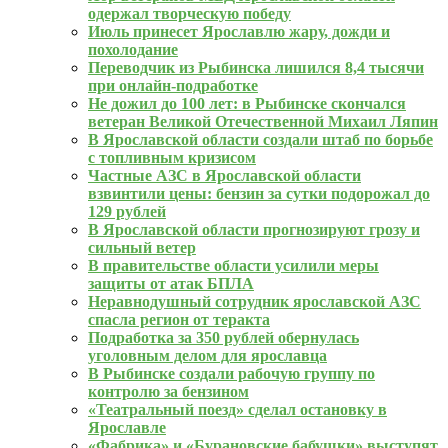
одержал творческую победу
Июль принесет Ярославлю жару, дожди и
похолодание
Переводчик из Рыбинска лишился 8,4 тысячи
при онлайн‑подработке
Не дожил до 100 лет: в Рыбинске скончался
ветеран Великой Отечественной Михаил Ляпин
В Ярославской области создали штаб по борьбе
с топливным кризисом
Частные АЗС в Ярославской области
взвинтили цены: бензин за сутки подорожал до
129 рублей
В Ярославской области прогнозируют грозу и
сильный ветер
В правительстве области усилили меры
защиты от атак БПЛА
Неравнодушный сотрудник ярославской АЗС
спасла регион от теракта
Подработка за 350 рублей обернулась
уголовным делом для ярославца
В Рыбинске создали рабочую группу по
контролю за бензином
«Театральный поезд» сделал остановку в
Ярославле
«Фабрика» и «Бурановские бабушки» выступят