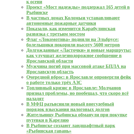
к осени
Проект «Мост надежды» поддержал 165 детей в
Рыбинске
В частных домах Коломыи устанавливают
автономные пожарные датчики
Показали, как изменится Карабулинская
развязка с третьим мостом
Флаг «Локомотива» подняли на Эльбрусе:
болельщики покорили высоту 5600 метров
Долгожданные «Ласточки» и новые маршруты:
как улучшат железнодорожное сообщение в
Ярославской области
Мужчина погиб при массовой атаке БПЛА на
Ярославскую область
Очередной вброс: в Ярославле опровергли фейк
о работе только трёх АЗС
Топливный кризис в Ярославле: Молчанов
признал проблемы, но пообещал, что скоро всё
наладят
В МФЦ разъяснили новый внесудебный
порядок взыскания налоговых долгов
Жительницу Рыбинска обманули при покупке
путевки в Карелию
В Рыбинске создают ландшафтный парк
«Рыбинская гавань»