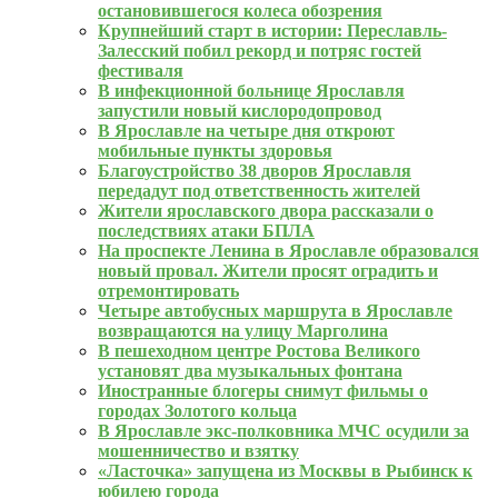
остановившегося колеса обозрения
Крупнейший старт в истории: Переславль-
Залесский побил рекорд и потряс гостей
фестиваля
В инфекционной больнице Ярославля
запустили новый кислородопровод
В Ярославле на четыре дня откроют
мобильные пункты здоровья
Благоустройство 38 дворов Ярославля
передадут под ответственность жителей
Жители ярославского двора рассказали о
последствиях атаки БПЛА
На проспекте Ленина в Ярославле образовался
новый провал. Жители просят оградить и
отремонтировать
Четыре автобусных маршрута в Ярославле
возвращаются на улицу Марголина
В пешеходном центре Ростова Великого
установят два музыкальных фонтана
Иностранные блогеры снимут фильмы о
городах Золотого кольца
В Ярославле экс-полковника МЧС осудили за
мошенничество и взятку
«Ласточка» запущена из Москвы в Рыбинск к
юбилею города