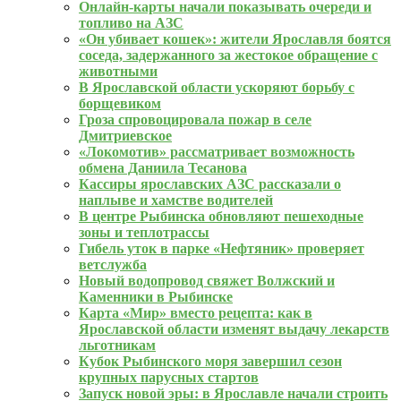
Онлайн‑карты начали показывать очереди и
топливо на АЗС
«Он убивает кошек»: жители Ярославля боятся
соседа, задержанного за жестокое обращение с
животными
В Ярославской области ускоряют борьбу с
борщевиком
Гроза спровоцировала пожар в селе
Дмитриевское
«Локомотив» рассматривает возможность
обмена Даниила Тесанова
Кассиры ярославских АЗС рассказали о
наплыве и хамстве водителей
В центре Рыбинска обновляют пешеходные
зоны и теплотрассы
Гибель уток в парке «Нефтяник» проверяет
ветслужба
Новый водопровод свяжет Волжский и
Каменники в Рыбинске
Карта «Мир» вместо рецепта: как в
Ярославской области изменят выдачу лекарств
льготникам
Кубок Рыбинского моря завершил сезон
крупных парусных стартов
Запуск новой эры: в Ярославле начали строить