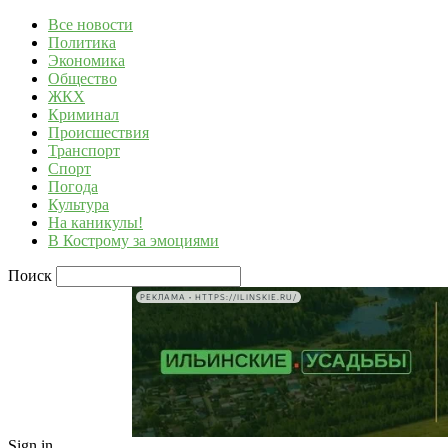
Все новости
Политика
Экономика
Общество
ЖКХ
Криминал
Происшествия
Транспорт
Спорт
Погода
Культура
На каникулы!
В Кострому за эмоциями
Поиск
РЕКЛАМА • HTTPS://ILINSKIE.RU/
Sign in