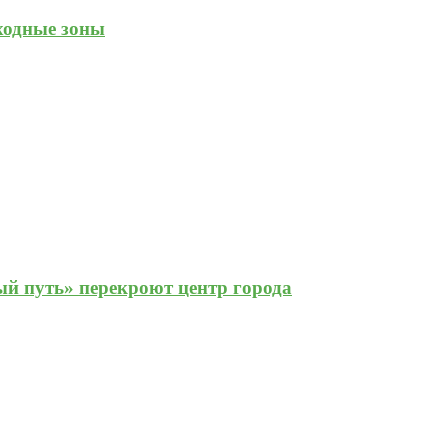
ходные зоны
й путь» перекроют центр города