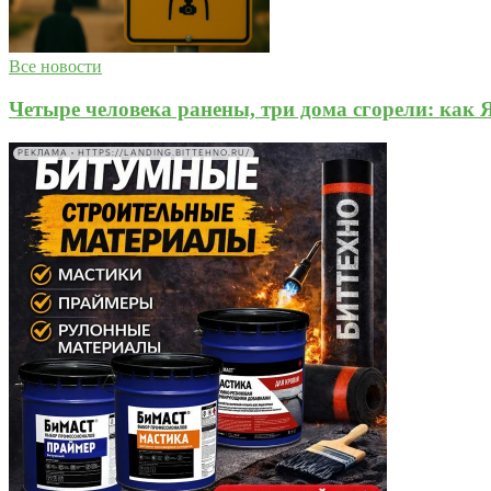
Все новости
Четыре человека ранены, три дома сгорели: как
РЕКЛАМА • HTTPS://LANDING.BITTEHNO.RU/