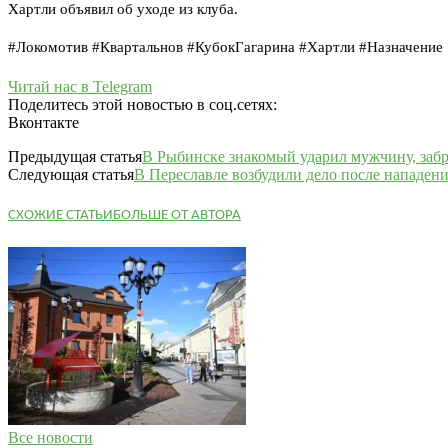
Хартли объявил об уходе из клуба.
#Локомотив #Квартальнов #КубокГагарина #Хартли #Назначение
Читай нас в Telegram
Поделитесь этой новостью в соц.сетях:
Вконтакте
Предыдущая статья
В Рыбинске знакомый ударил мужчину, забр
Следующая статья
В Переславле возбудили дело после нападени
СХОЖИЕ СТАТЬИ
БОЛЬШЕ ОТ АВТОРА
Все новости