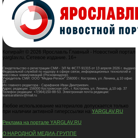
Копирайт © 2026 Ярославль Главный - Новостной портал
yarglav.ru. Сетевое издание. 16+
Свидетельство о регистрации СМИ - ЭЛ № ФС77-91315 от 13 апреля 2026 г. выдано
Федеральной службой по надзору в сфере связи, информационных технологий и
массовых коммуникаций (Роскомнадзор).
Учредитель СМИ: ООО "Медиа-Регион" 156000 г. Кострома, ул. Ленина, д.10 офис
37.
Ио главного редактора - Сарафанов Иван Дмитриевич.
Адрес редакции: 156000 Костромская обл., г. Кострома, ул. Ленина, д.10 оф. 37
Телефон редакции: +7(964)150-88-53. Электронная почта редакции:
ivansarafanov@mail.ru
Любое использование материалов допускается только
при наличии активной гиперссылки на
YARGLAV.RU
Реклама на портале YARGLAV.RU
О НАРОДНОЙ МЕДИА-ГРУППЕ