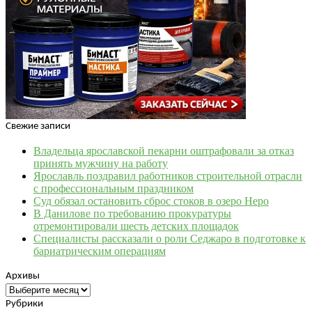
Свежие записи
Владельца ярославской пекарни оштрафовали за отказ
принять мужчину на работу
Ярославль поздравил работников строительной отрасли
с профессиональным праздником
Суд обязал остановить сброс стоков в озеро Неро
В Данилове по требованию прокуратуры
отремонтировали шесть детских площадок
Специалисты рассказали о роли Седжаро в подготовке к
бариатрическим операциям
Архивы
Архивы
Рубрики