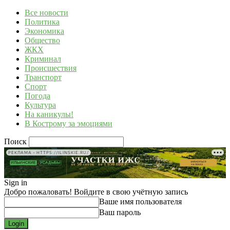
Все новости
Политика
Экономика
Общество
ЖКХ
Криминал
Происшествия
Транспорт
Спорт
Погода
Культура
На каникулы!
В Кострому за эмоциями
Поиск
РЕКЛАМА • HTTPS://ILINSKIE.RU/
Sign in
Добро пожаловать! Войдите в свою учётную запись
Ваше имя пользователя
Ваш пароль