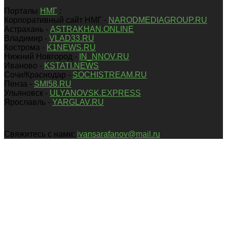
Порталы
НМГ
:
Корпоративный сайт НМГ -
NARODMEDIAGROUP.RU
Астрахань -
ASTRAKHAN.ONLINE
Владимир -
VLAD33.RU
Кострома -
K1NEWS.RU
Нижний Новгород -
IN_NNOV.RU
Иваново -
KSTATI.NEWS
Сочи/Краснодар -
SOCHISTREAM.RU
Пенза -
SMI58.RU
Ульяновск -
ULYANOVSK.EXPRESS
Ярославль -
YARGLAV.RU
Свяжитесь с нами:
ivansarafanov@mail.ru