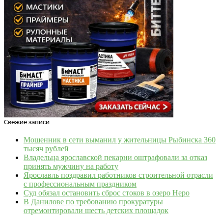
Свежие записи
Мошенник в сети выманил у жительницы Рыбинска 360
тысяч рублей
Владельца ярославской пекарни оштрафовали за отказ
принять мужчину на работу
Ярославль поздравил работников строительной отрасли
с профессиональным праздником
Суд обязал остановить сброс стоков в озеро Неро
В Данилове по требованию прокуратуры
отремонтировали шесть детских площадок