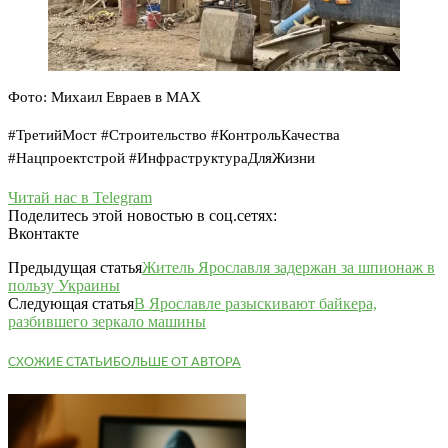
Фото: Михаил Евраев в МАХ
#ТретийМост #Строительство #КонтрольКачества
#Нацпроектстрой #ИнфраструктураДляЖизни
Читай нас в Telegram
Поделитесь этой новостью в соц.сетях:
Вконтакте
Предыдущая статья
Житель Ярославля задержан за шпионаж в
пользу Украины
Следующая статья
В Ярославле разыскивают байкера,
разбившего зеркало машины
СХОЖИЕ СТАТЬИ
БОЛЬШЕ ОТ АВТОРА