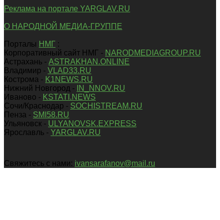
Реклама на портале YARGLAV.RU
О НАРОДНОЙ МЕДИА-ГРУППЕ
Порталы
НМГ
:
Корпоративный сайт НМГ -
NARODMEDIAGROUP.RU
Астрахань -
ASTRAKHAN.ONLINE
Владимир -
VLAD33.RU
Кострома -
K1NEWS.RU
Нижний Новгород -
IN_NNOV.RU
Иваново -
KSTATI.NEWS
Сочи/Краснодар -
SOCHISTREAM.RU
Пенза -
SMI58.RU
Ульяновск -
ULYANOVSK.EXPRESS
Ярославль -
YARGLAV.RU
Свяжитесь с нами:
ivansarafanov@mail.ru