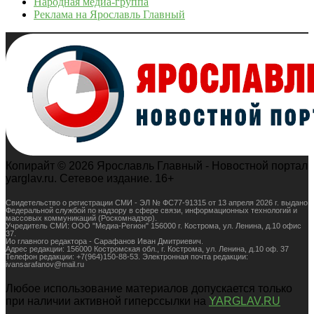
Народная медиа-группа
Реклама на Ярославль Главный
Копирайт © 2026 Ярославль Главный - Новостной портал
yarglav.ru. Сетевое издание. 16+
Свидетельство о регистрации СМИ - ЭЛ № ФС77-91315 от 13 апреля 2026 г. выдано
Федеральной службой по надзору в сфере связи, информационных технологий и
массовых коммуникаций (Роскомнадзор).
Учредитель СМИ: ООО "Медиа-Регион" 156000 г. Кострома, ул. Ленина, д.10 офис
37.
Ио главного редактора - Сарафанов Иван Дмитриевич.
Адрес редакции: 156000 Костромская обл., г. Кострома, ул. Ленина, д.10 оф. 37
Телефон редакции: +7(964)150-88-53. Электронная почта редакции:
ivansarafanov@mail.ru
Любое использование материалов допускается только
при наличии активной гиперссылки на
YARGLAV.RU