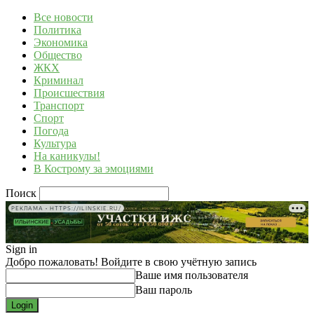
Все новости
Политика
Экономика
Общество
ЖКХ
Криминал
Происшествия
Транспорт
Спорт
Погода
Культура
На каникулы!
В Кострому за эмоциями
Поиск
РЕКЛАМА • HTTPS://ILINSKIE.RU/
Sign in
Добро пожаловать! Войдите в свою учётную запись
Ваше имя пользователя
Ваш пароль