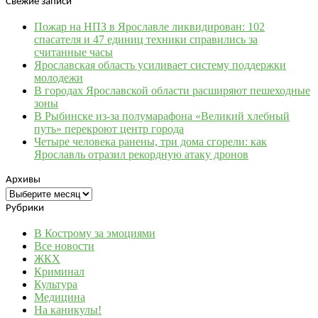
Свежие записи
Пожар на НПЗ в Ярославле ликвидирован: 102
спасателя и 47 единиц техники справились за
считанные часы
Ярославская область усиливает систему поддержки
молодежи
В городах Ярославской области расширяют пешеходные
зоны
В Рыбинске из-за полумарафона «Великий хлебный
путь» перекроют центр города
Четыре человека ранены, три дома сгорели: как
Ярославль отразил рекордную атаку дронов
Архивы
Архивы
Рубрики
В Кострому за эмоциями
Все новости
ЖКХ
Криминал
Культура
Медицина
На каникулы!