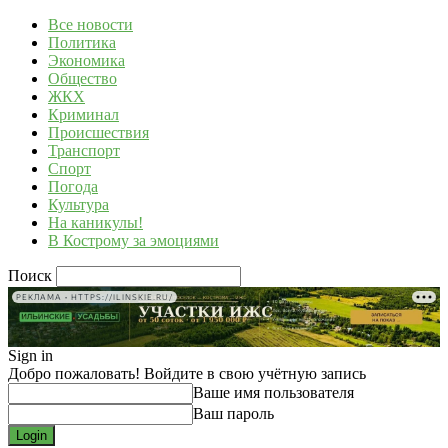
Все новости
Политика
Экономика
Общество
ЖКХ
Криминал
Происшествия
Транспорт
Спорт
Погода
Культура
На каникулы!
В Кострому за эмоциями
Поиск
РЕКЛАМА • HTTPS://ILINSKIE.RU/
Sign in
Добро пожаловать! Войдите в свою учётную запись
Ваше имя пользователя
Ваш пароль