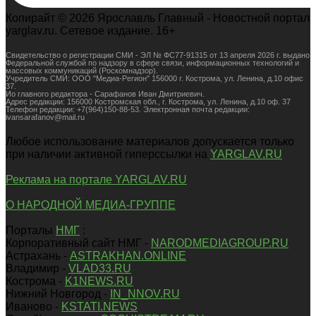
Копирайт © 2026 Ярославль Главный - Новостной портал
yarglav.ru. Сетевое издание. 16+
Свидетельство о регистрации СМИ - ЭЛ № ФС77-91315 от 13 апреля 2026 г. выдано
Федеральной службой по надзору в сфере связи, информационных технологий и
массовых коммуникаций (Роскомнадзор).
Учредитель СМИ: ООО "Медиа-Регион" 156000 г. Кострома, ул. Ленина, д.10 офис
37.
Ио главного редактора - Сарафанов Иван Дмитриевич.
Адрес редакции: 156000 Костромская обл., г. Кострома, ул. Ленина, д.10 оф. 37
Телефон редакции: +7(964)150-88-53. Электронная почта редакции:
ivansarafanov@mail.ru
Любое использование материалов допускается только
при наличии активной гиперссылки на
YARGLAV.RU
Реклама на портале YARGLAV.RU
О НАРОДНОЙ МЕДИА-ГРУППЕ
Порталы
НМГ
:
Корпоративный сайт НМГ -
NARODMEDIAGROUP.RU
Астрахань -
ASTRAKHAN.ONLINE
Владимир -
VLAD33.RU
Кострома -
K1NEWS.RU
Нижний Новгород -
IN_NNOV.RU
Иваново -
KSTATI.NEWS