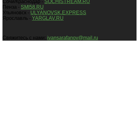
Сочи/Краснодар -
SOCHISTREAM.RU
Пенза -
SMI58.RU
Ульяновск -
ULYANOVSK.EXPRESS
Ярославль -
YARGLAV.RU
Свяжитесь с нами:
ivansarafanov@mail.ru