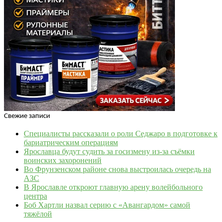
Свежие записи
Специалисты рассказали о роли Седжаро в подготовке к
бариатрическим операциям
Ярославца будут судить за госизмену из‑за съёмки
воинских захоронений
Во Фрунзенском районе снова выстроилась очередь на
АЗС
В Ярославле откроют главную арену волейбольного
центра
Боб Хартли назвал серию с «Авангардом» самой
тяжёлой