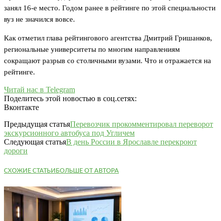
занял 16-е место. Годом ранее в рейтинге по этой специальности
вуз не значился вовсе.
Как отметил глава рейтингового агентства Дмитрий Гришанков,
региональные университеты по многим направлениям
сокращают разрыв со столичными вузами. Что и отражается на
рейтинге.
Читай нас в Telegram
Поделитесь этой новостью в соц.сетях:
Вконтакте
Предыдущая статья
Перевозчик прокомментировал переворот
экскурсионного автобуса под Угличем
Следующая статья
В день России в Ярославле перекроют
дороги
СХОЖИЕ СТАТЬИ
БОЛЬШЕ ОТ АВТОРА