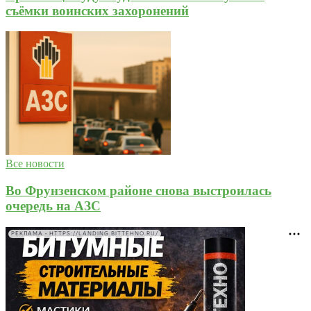
съёмки воинских захоронений
Все новости
Во Фрунзенском районе снова выстроилась
очередь на АЗС
РЕКЛАМА • HTTPS://LANDING.BITTEHNO.RU/