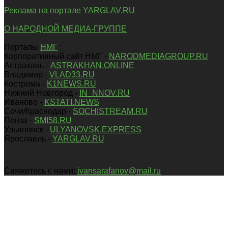
Реклама на портале YARGLAV.RU
О НАРОДНОЙ МЕДИА-ГРУППЕ
Порталы
НМГ
:
Корпоративный сайт НМГ -
NARODMEDIAGROUP.RU
Астрахань -
ASTRAKHAN.ONLINE
Владимир -
VLAD33.RU
Кострома -
K1NEWS.RU
Нижний Новгород -
IN_NNOV.RU
Иваново -
KSTATI.NEWS
Сочи/Краснодар -
SOCHISTREAM.RU
Пенза -
SMI58.RU
Ульяновск -
ULYANOVSK.EXPRESS
Ярославль -
YARGLAV.RU
Свяжитесь с нами:
ivansarafanov@mail.ru