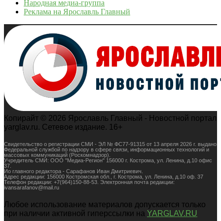
Народная медиа-группа
Реклама на Ярославль Главный
Копирайт © 2026 Ярославль Главный - Новостной портал
yarglav.ru. Сетевое издание. 16+
Свидетельство о регистрации СМИ - ЭЛ № ФС77-91315 от 13 апреля 2026 г. выдано
Федеральной службой по надзору в сфере связи, информационных технологий и
массовых коммуникаций (Роскомнадзор).
Учредитель СМИ: ООО "Медиа-Регион" 156000 г. Кострома, ул. Ленина, д.10 офис
37.
Ио главного редактора - Сарафанов Иван Дмитриевич.
Адрес редакции: 156000 Костромская обл., г. Кострома, ул. Ленина, д.10 оф. 37
Телефон редакции: +7(964)150-88-53. Электронная почта редакции:
ivansarafanov@mail.ru
Любое использование материалов допускается только
при наличии активной гиперссылки на
YARGLAV.RU