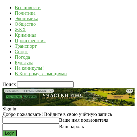
Все новости
Политика
Экономика
Общество
ЖКХ
Криминал
Происшествия
Транспорт
Спорт
Погода
Культура
На каникулы!
В Кострому за эмоциями
Поиск
РЕКЛАМА • HTTPS://ILINSKIE.RU/
Sign in
Добро пожаловать! Войдите в свою учётную запись
Ваше имя пользователя
Ваш пароль