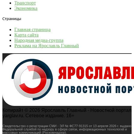
Транспорт
Экономика
Страницы
Главная страница
Карта сайта
Народная медиа-группа
Реклама на Ярославль Главный
Копирайт © 2026 Ярославль Главный - Новостной портал
yarglav.ru. Сетевое издание. 16+
Свидетельство о регистрации СМИ - ЭЛ № ФС77-91315 от 13 апреля 2026 г. выдано
Федеральной службой по надзору в сфере связи, информационных технологий и
массовых коммуникаций (Роскомнадзор).