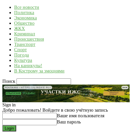
Все новости
Политика
Экономика
Общество
ЖКХ
Криминал
Происшествия
Транспорт
Спорт
Погода
Культура
На каникулы!
В Кострому за эмоциями
Поиск
РЕКЛАМА • HTTPS://ILINSKIE.RU/
Sign in
Добро пожаловать! Войдите в свою учётную запись
Ваше имя пользователя
Ваш пароль