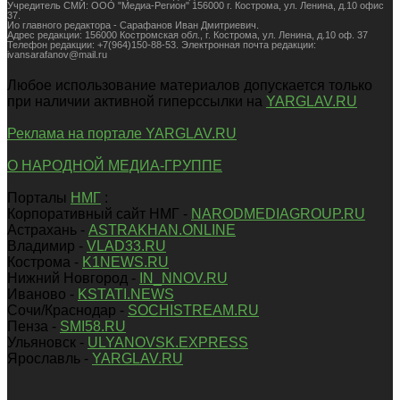
Учредитель СМИ: ООО "Медиа-Регион" 156000 г. Кострома, ул. Ленина, д.10 офис
37.
Ио главного редактора - Сарафанов Иван Дмитриевич.
Адрес редакции: 156000 Костромская обл., г. Кострома, ул. Ленина, д.10 оф. 37
Телефон редакции: +7(964)150-88-53. Электронная почта редакции:
ivansarafanov@mail.ru
Любое использование материалов допускается только
при наличии активной гиперссылки на
YARGLAV.RU
Реклама на портале YARGLAV.RU
О НАРОДНОЙ МЕДИА-ГРУППЕ
Порталы
НМГ
:
Корпоративный сайт НМГ -
NARODMEDIAGROUP.RU
Астрахань -
ASTRAKHAN.ONLINE
Владимир -
VLAD33.RU
Кострома -
K1NEWS.RU
Нижний Новгород -
IN_NNOV.RU
Иваново -
KSTATI.NEWS
Сочи/Краснодар -
SOCHISTREAM.RU
Пенза -
SMI58.RU
Ульяновск -
ULYANOVSK.EXPRESS
Ярославль -
YARGLAV.RU