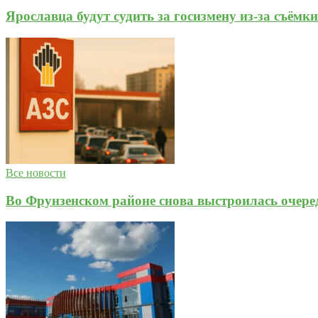
Ярославца будут судить за госизмену из‑за съёмк
Все новости
Во Фрунзенском районе снова выстроилась очере