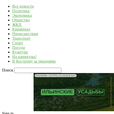
Все новости
Политика
Экономика
Общество
ЖКХ
Криминал
Происшествия
Транспорт
Спорт
Погода
Культура
На каникулы!
В Кострому за эмоциями
Поиск
РЕКЛАМА • HTTPS://ILINSKIE.RU/
Sign in