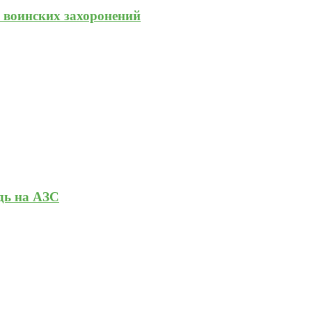
и воинских захоронений
дь на АЗС