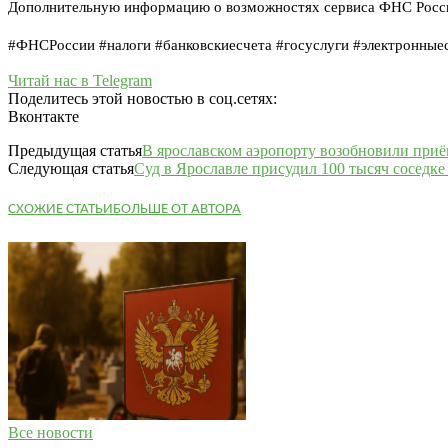
Дополнительную информацию о возможностях сервиса ФНС России
#ФНСРоссии #налоги #банковскиесчета #госуслуги #электронные
Читай нас в Telegram
Поделитесь этой новостью в соц.сетях:
Вконтакте
Предыдущая статья
В ярославском аэропорту возобновили приё
Следующая статья
Суд в Ярославле присудил 100 тысяч соседк
СХОЖИЕ СТАТЬИ
БОЛЬШЕ ОТ АВТОРА
Все новости